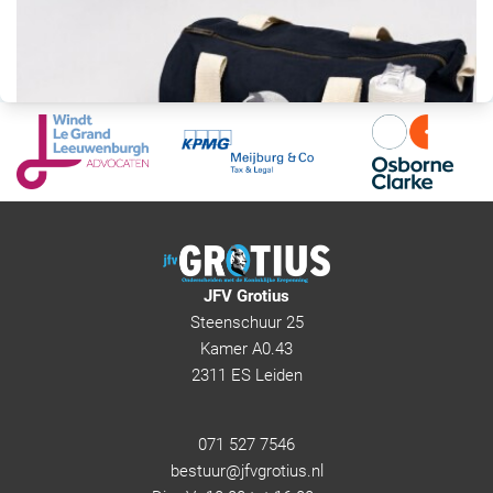
Grotius Weekendtas + Waterfles
€ 30,99
DEAL
JFV Grotius
Steenschuur 25
Kamer A0.43
2311 ES Leiden
071 527 7546
bestuur@jfvgrotius.nl