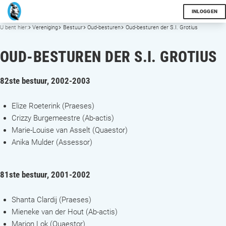
INLOGGEN
U bent hier:
Vereniging
Bestuur
Oud-besturen
Oud-besturen der S.I. Grotius
OUD-BESTUREN DER S.I. GROTIUS
82ste bestuur, 2002-2003
Elize Roeterink (Praeses)
Crizzy Burgemeestre (Ab-actis)
Marie-Louise van Asselt (Quaestor)
Anika Mulder (Assessor)
81ste bestuur, 2001-2002
Shanta Clardij (Praeses)
Mieneke van der Hout (Ab-actis)
Marjon Lok (Quaestor)