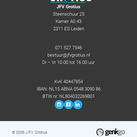
JFV Grotius
Steenschuur 25
Kamer A0.43
2311 ES Leiden
071 527 7546
bestuur@jfvgrotius.nl
Di – Vr 10.00 tot 16.00 uur
KvK 40447854
IBAN: NL15 ABNA 0548 3090 86
BTW nr: NL804032269B01
© 2026
J.F.V. Grotius