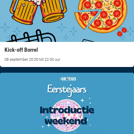
Kick-off Borrel
08 september 20:00 tot 22:00 uur