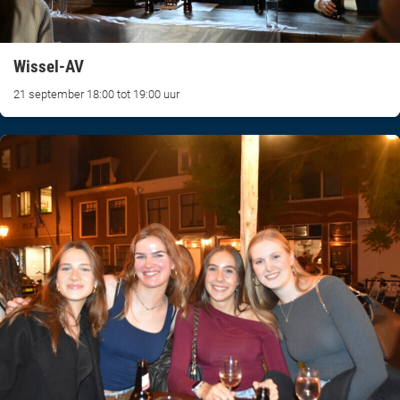
Wissel-AV
21 september 18:00 tot 19:00 uur