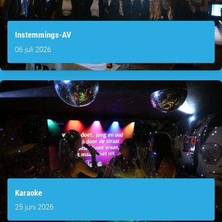
Instemmings-AV
06 juli 2026
Karaoke
25 juni 2026