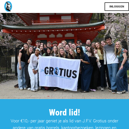
INLOGGEN
Word lid!
Boekenkorting
Voor €10,- per jaar geniet je als lid van J.F.V. Grotius onder
andere van gratis borrels, kantoorbezoeken, lezingen en