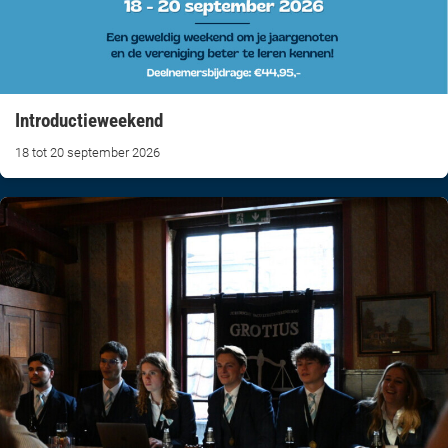
Introductieweekend
18 tot 20 september 2026