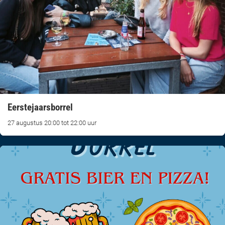
Eerstejaarsborrel
27 augustus 20:00 tot 22:00 uur