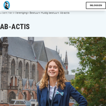
INLOGGEN
U bent hier:
Vereniging
Bestuur
Huidig bestuur
Ab-actis
AB-ACTIS