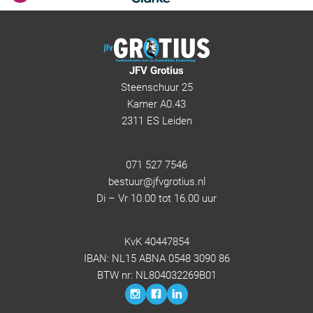
JFV Grotius
Steenschuur 25
Kamer A0.43
2311 ES Leiden
071 527 7546
bestuur@jfvgrotius.nl
Di – Vr 10.00 tot 16.00 uur
KvK 40447854
IBAN: NL15 ABNA 0548 3090 86
BTW nr: NL804032269B01