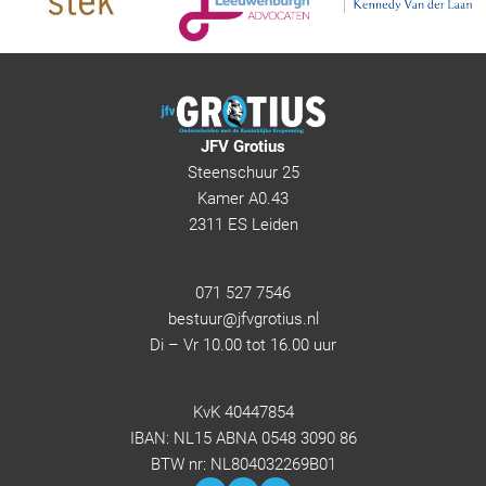
JFV Grotius
Steenschuur 25
Kamer A0.43
2311 ES Leiden
071 527 7546
bestuur@jfvgrotius.nl
Di – Vr 10.00 tot 16.00 uur
KvK 40447854
IBAN: NL15 ABNA 0548 3090 86
BTW nr: NL804032269B01